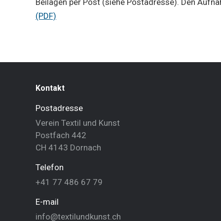
Beilagen per Post (siehe Postadresse). Den Aufna
(PDF)
Kontakt
Postadresse
Verein Textil und Kunst
Postfach 442
CH 4143 Dornach
Telefon
+41 77 486 67 79
E-mail
info@textilundkunst.ch