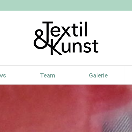
ws
Team
Galerie