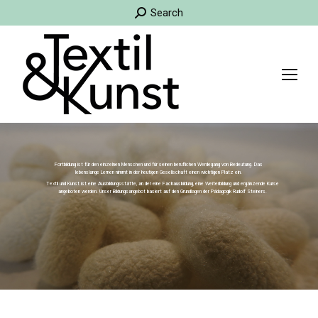
Search:
Search
Fortbildung ist für den einzelnen Menschen und für seinen beruflichen Werdegang von Bedeutung. Das
lebenslange Lernen nimmt in der heutigen Gesellschaft einen wichtigen Platz ein.
Textil und Kunst ist eine Ausbildungsstätte, an der eine Fachausbildung, eine Weiterbildung und ergänzende Kurse
angeboten werden. Unser Bildungsangebot basiert auf den Grundlagen der Pädagogik Rudolf Steiners.